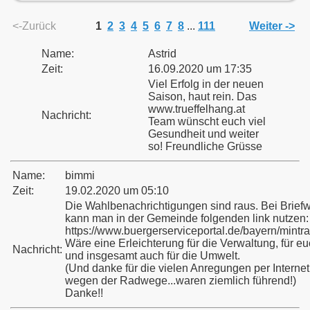
<-Zurück
1
2
3
4
5
6
7
8
...
111
Weiter ->
Name:
Astrid
Zeit:
16.09.2020 um 17:35
Viel Erfolg in der neuen
Saison, haut rein. Das
www.trueffelhang.at
Nachricht:
Team wünscht euch viel
Gesundheit und weiter
so! Freundliche Grüsse
Name:
bimmi
Zeit:
19.02.2020 um 05:10
Die Wahlbenachrichtigungen sind raus. Bei Brief
kann man in der Gemeinde folgenden link nutzen:
https://www.buergerserviceportal.de/bayern/mintr
Wäre eine Erleichterung für die Verwaltung, für e
Nachricht:
und insgesamt auch für die Umwelt.
(Und danke für die vielen Anregungen per Internet
wegen der Radwege...waren ziemlich führend!)
Danke!!