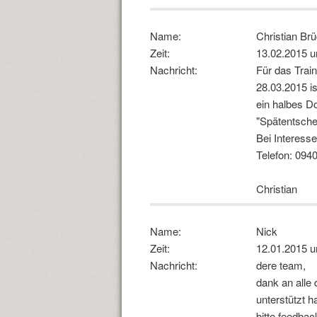
Name:
Christian Brü
Zeit:
13.02.2015 
Nachricht:
Für das Trai
28.03.2015 i
ein halbes Do
"Spätentsche
Bei Interesse
Telefon: 094
Christian
Name:
Nick
Zeit:
12.01.2015 
Nachricht:
dere team,
dank an alle
unterstützt h
bitte feedbac