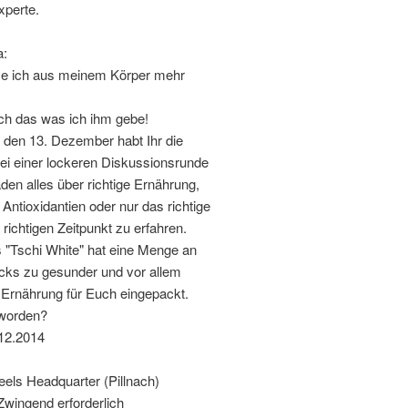
perte.
a:
 ich aus meinem Körper mehr
rch das was ich ihm gebe!
den 13. Dezember habt Ihr die
bei einer lockeren Diskussionsrunde
den alles über richtige Ernährung,
 Antioxidantien oder nur das richtige
ichtigen Zeitpunkt zu erfahren.
s "Tschi White" hat eine Menge an
icks zu gesunder und vor allem
 Ernährung für Euch eingepackt.
eworden?
12.2014
eels Headquarter (Pillnach)
wingend erforderlich