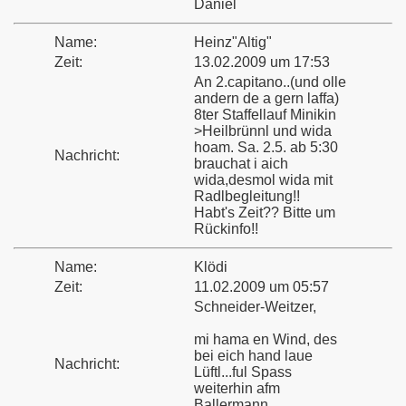
Daniel
Name:
Heinz"Altig"
Zeit:
13.02.2009 um 17:53
An 2.capitano..(und olle
andern de a gern laffa)
8ter Staffellauf Minikin
>Heilbrünnl und wida
hoam. Sa. 2.5. ab 5:30
Nachricht:
brauchat i aich
wida,desmol wida mit
Radlbegleitung!!
Habt's Zeit?? Bitte um
Rückinfo!!
Name:
Klödi
Zeit:
11.02.2009 um 05:57
Schneider-Weitzer,
mi hama en Wind, des
bei eich hand laue
Nachricht:
Lüftl...ful Spass
weiterhin afm
Ballermann