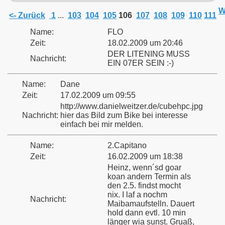
W
<- Zurück
1
...
103
104
105
106
107
108
109
110
111
Name:
FLO
Zeit:
18.02.2009 um 20:46
DER LITENING MUSS
Nachricht:
EIN 07ER SEIN :-)
Name:
Dane
Zeit:
17.02.2009 um 09:55
http://www.danielweitzer.de/cubehpc.jpg
Nachricht:
hier das Bild zum Bike bei interesse
einfach bei mir melden.
Name:
2.Capitano
Zeit:
16.02.2009 um 18:38
Heinz, wenn´sd goar
koan andern Termin als
den 2.5. findst mocht
nix. I laf a nochm
Nachricht:
Maibamaufstelln. Dauert
hold dann evtl. 10 min
länger wia sunst. Gruaß,